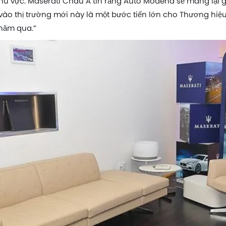
u vực. Maserati Châu Á tin rằng Auto Modena sẽ mang lại gi
 vào thị trường mới này là một bước tiến lớn cho Thương hiệ
 năm qua.”