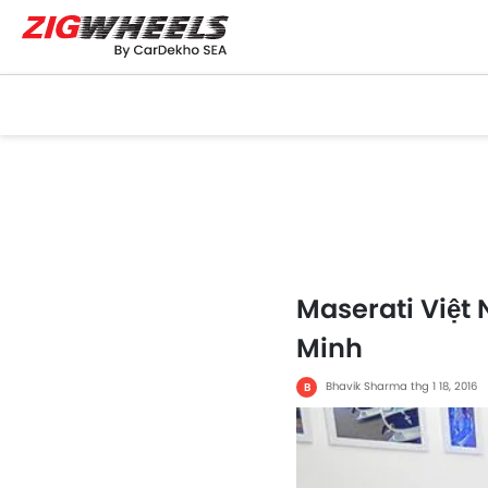
Maserati Việt
Minh
Bhavik Sharma
thg 1 18, 2016
B