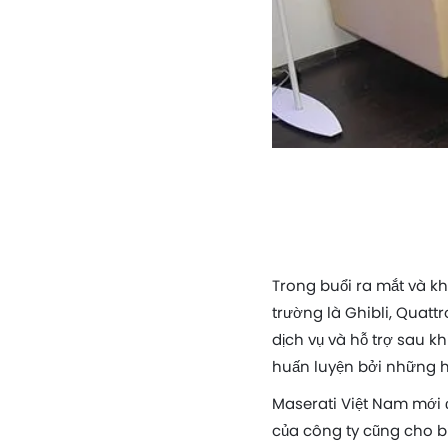
Trong buổi ra mắt và k
trường là Ghibli, Quat
dịch vụ và hỗ trợ sau 
huấn luyện bởi những h
Maserati Việt Nam mới
của công ty cũng cho bi