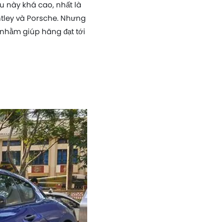
u này khá cao, nhất là
ntley và Porsche. Nhưng
nhằm giúp hãng đạt tới