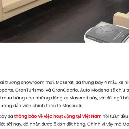
hai trương showroom mới, Maserati đã trưng bày 4 mẫu xe hiệ
troporte, GranTurismo, và GranCabrio. Auto Modena sẽ chịu 
khi mua hàng cho những dòng xe Maserati này, với đội ngũ b
ướng dẫn viên chính thức từ Maserati.
 đây đã
thông báo về việc hoạt động tại Việt Nam
hồi tuần đầu
ết, tới nay, đã nhận được 5 đơn đặt hàng. Chính vì vậy mà 