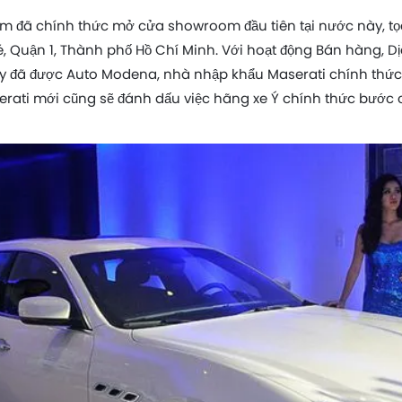
m đã chính thức mở cửa showroom đầu tiên tại nước này, tọa l
 Quận 1, Thành phố Hồ Chí Minh. Với hoạt động Bán hàng, Dị
đã được Auto Modena, nhà nhập khẩu Maserati chính thức t
ati mới cũng sẽ đánh dấu việc hãng xe Ý chính thức bước c