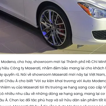
 Modena, cho hay, showroom mới tại Thành phố Hồ Chí Minh 
 hiệu Công ty Maserati, nhằm đảm bảo mang lại cho khách
y quyến rũ. Nói về showroom Maserati mới này tại Việt Nam, 
i Châu Á cho biết “Với sự kiện khai trương với Auto Modena 
hiệm vụ của Maserati tới thị trường xe hạng sang cao cấp Vi
 có nhiều nhu cầu về những dòng xe hạng sang, mang lại cơ 
âu Á. Chọn lọc đối tác phù hợp và sở hữu dàn sản phẩm tốt l