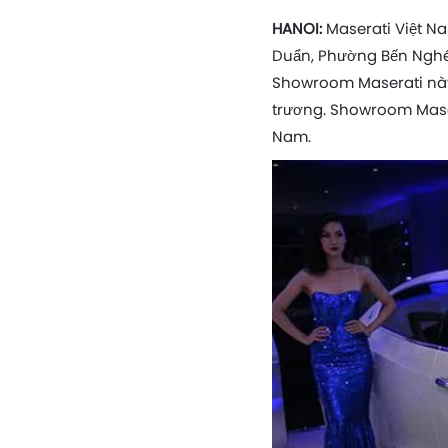
HANOI:
Maserati Việt Na
Duẩn, Phường Bến Nghé,
Showroom Maserati này 
trương. Showroom Maser
Nam.