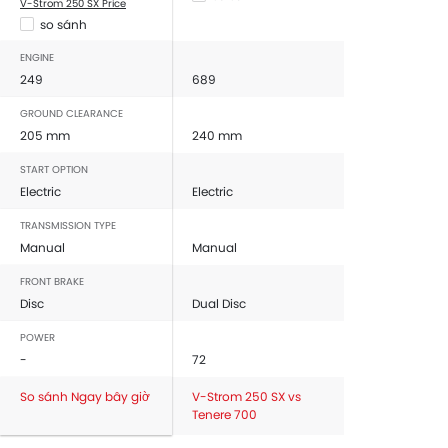
V-Strom 250 SX Price
so sánh
ENGINE
249
689
GROUND CLEARANCE
205 mm
240 mm
START OPTION
Electric
Electric
TRANSMISSION TYPE
Manual
Manual
FRONT BRAKE
Disc
Dual Disc
POWER
-
72
So sánh Ngay bây giờ
V-Strom 250 SX vs
Tenere 700