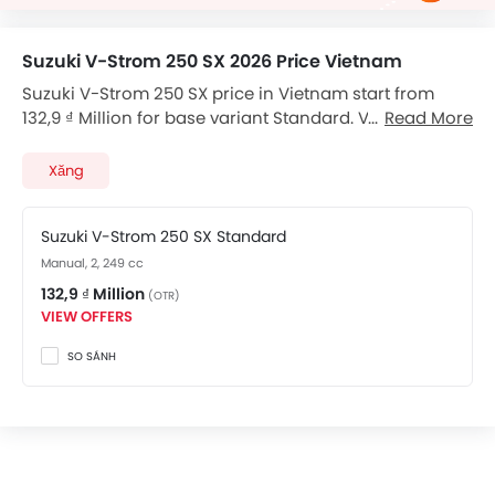
Suzuki V-Strom 250 SX 2026 Price Vietnam
Suzuki V-Strom 250 SX price in Vietnam start from
132,9 ₫ Million for base variant Standard. V-Strom 250
Read More
SX available in total 1 variants. Checkout V-Strom 250
SX 2026 price list below to see the SRP prices and
Xăng
promos available.
Suzuki V-Strom 250 SX Standard
Manual, 2, 249 cc
132,9 ₫ Million
(OTR)
VIEW OFFERS
SO SÁNH