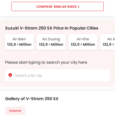
COMPARE SIMILAR BIKES
Suzuki V-Strom 250 SX Price In Popular Cities
An Bien
An Duong
An Khe
An 
132,9 ₫ Million
132,9 ₫ Million
132,9 ₫ Million
132,9 ₫
Please start typing to search your city here
Gallery of V-Strom 250 SX
Exterior