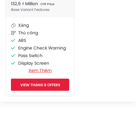
132,9 ₫ Million
OTR Price
Base Variant Features
Xăng
Thủ công
ABS
Engine Check Warning
Pass Switch
Display Screen
Xem Thêm
Adjustable Headlights
Side Wings
VIEW THáNG 8 OFFERS
Side Reflectors
Indicator Light
Tripmeter
Tachometer