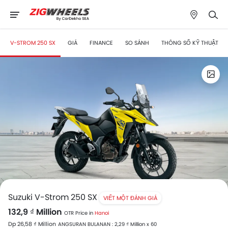
V-STROM 250 SX
GIÁ
FINANCE
SO SÁNH
THÔNG SỐ KỸ THUẬT
Suzuki V-Strom 250 SX
VIẾT MỘT ĐÁNH GIÁ
132,9 ₫ Million
OTR Price in
Hanoi
Dp 26,58 ₫ Million
ANGSURAN BULANAN : 2,29 ₫ Million x 60