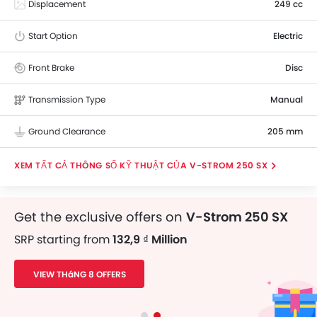
Displacement
249 cc
Start Option
Electric
Front Brake
Disc
Transmission Type
Manual
Ground Clearance
205 mm
THÔNG SỐ KỸ THUẬT CỦA V-STROM 250 SX
Get the exclusive offers on
V-Strom 250 SX
SRP starting from
132,9 ₫ Million
VIEW THáNG 8 OFFERS