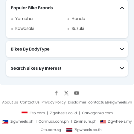
Popular Bike Brands
Yamaha
Honda
Kawasaki
Suzuki
Bikes By BodyType
Search Bikes By Interest
About Us
Contact Us
Privacy Policy
Disclaimer
contactus@zigwheels.vn
Oto.com
Zigwheels.co.id
Carvaganza.com
Zigwheels.ph
Carmudi.com.ph
Zeninsure.ph
Zigwheels.my
Oto.com.sg
Zigwheels.co.th