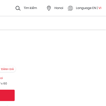
Tìm kiếm
Hanoi
Language
EN
|
VI
T ĐÁNH GIÁ
oi
 x 60