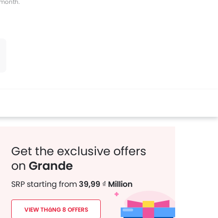
s month.
tter
Whatsapp
Pinterest
Get the exclusive offers
on
Grande
SRP starting from
39,99 ₫ Million
VIEW THáNG 8 OFFERS