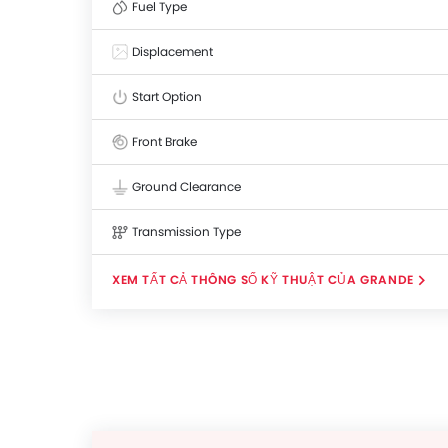
Fuel Type
Displacement
Start Option
Front Brake
Ground Clearance
Transmission Type
THÔNG SỐ KỸ THUẬT CỦA GRANDE