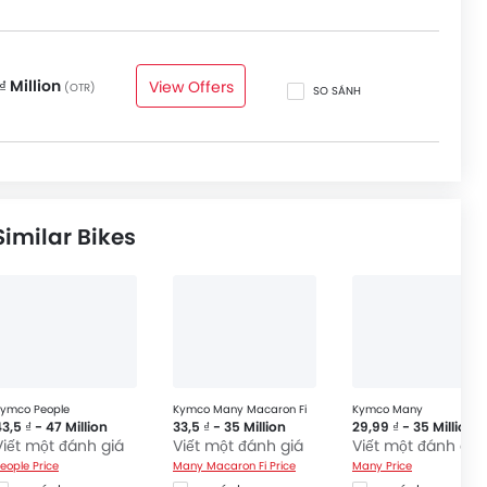
₫ Million
View Offers
(OTR)
SO SÁNH
milar Bikes
ymco People
Kymco Many Macaron Fi
Kymco Many
3,5 ₫ - 47 Million
33,5 ₫ - 35 Million
29,99 ₫ - 35 Million
Viết một đánh giá
Viết một đánh giá
Viết một đánh giá
eople Price
Many Macaron Fi Price
Many Price