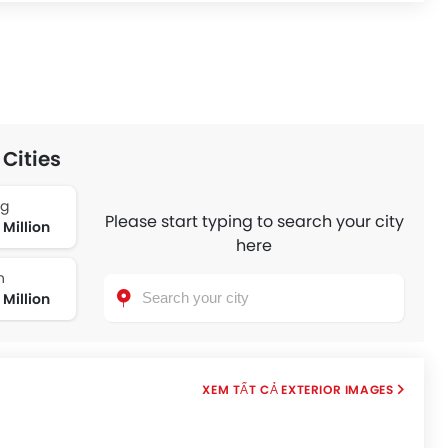
Cities
ng
Please start typing to search your city
 Million
here
n
 Million
EXTERIOR IMAGES