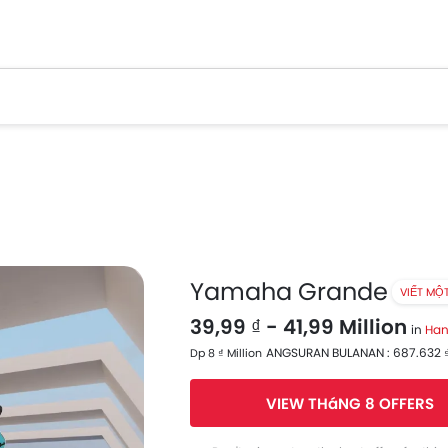
Yamaha Grande
VIẾT MỘ
39,99 ₫ - 41,99 Million
in
Han
ANGSURAN BULANAN : 687.632 ₫
Dp 8 ₫ Million
VIEW THáNG 8 OFFERS