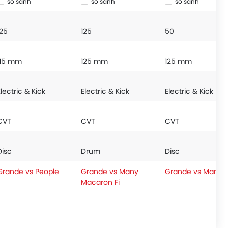
so sánh
so sánh
so sánh
125
125
50
115 mm
125 mm
125 mm
Electric & Kick
Electric & Kick
Electric & Kick
CVT
CVT
CVT
Disc
Drum
Disc
Grande vs People
Grande vs Many
Grande vs Many
Macaron Fi