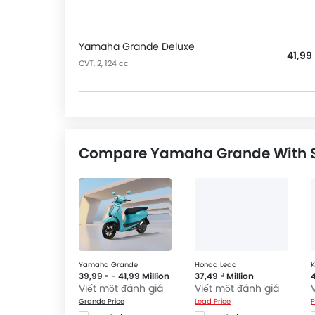
Yamaha Grande Deluxe
41,99 
CVT, 2, 124 cc
Compare Yamaha Grande With Si
Yamaha Grande
Honda Lead
K
39,99 ₫ - 41,99 Million
37,49 ₫ Million
4
Viết một đánh giá
Viết một đánh giá
Grande Price
Lead Price
P