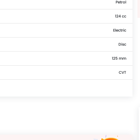
Petrol
124 cc
Electric
Disc
125 mm
CVT