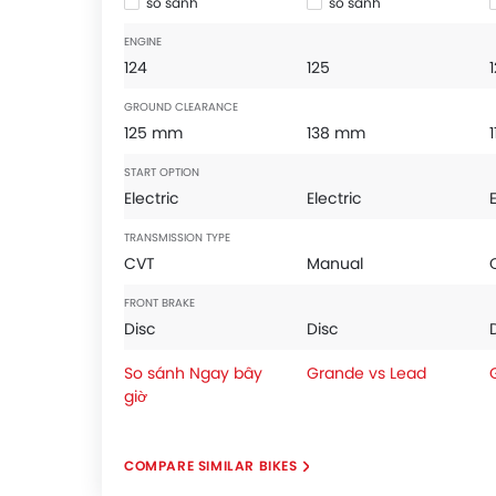
so sánh
so sánh
ENGINE
124
125
GROUND CLEARANCE
125 mm
138 mm
START OPTION
Electric
Electric
TRANSMISSION TYPE
CVT
Manual
FRONT BRAKE
Disc
Disc
So sánh Ngay bây
Grande vs Lead
giờ
COMPARE SIMILAR BIKES