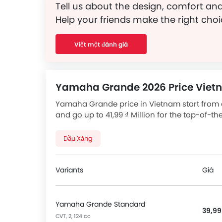
Tell us about the design, comfort and
Help your friends make the right choi
Viết một đánh giá
Yamaha Grande 2026 Price Vie
Yamaha Grande price in Vietnam start from as
and go up to 41,99 ₫ Million for the top-of-th
variants. Checkout Grande 2026 price list be
Dầu Xăng
Variants
Giá
Yamaha Grande Standard
39,99
CVT, 2, 124 cc