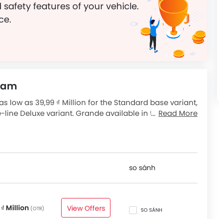
 safety features of your vehicle.
ce.
tnam
 low as 39,99 ₫ Million for the Standard base variant,
e-line Deluxe variant. Grande available in total 2
Read More
low to see the SRP prices and promos available.
so sánh
 ₫ Million
View Offers
(OTR)
SO SÁNH