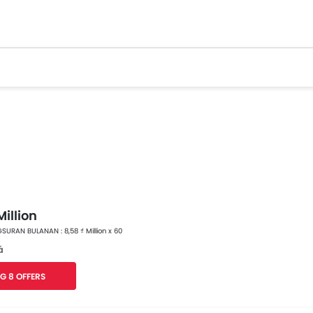
Million
SURAN BULANAN : 8,58 ₫ Million x 60
á
G 8 OFFERS