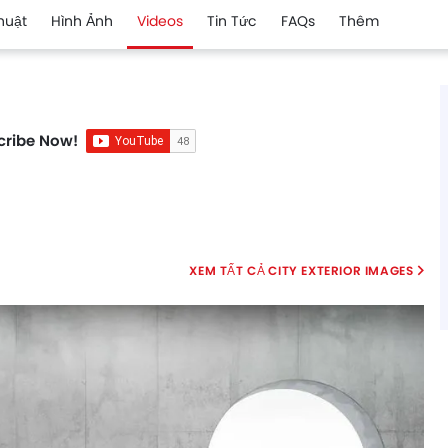
huật
Hình Ảnh
Videos
Tin Tức
FAQs
Thêm
cribe Now!
CITY EXTERIOR IMAGES