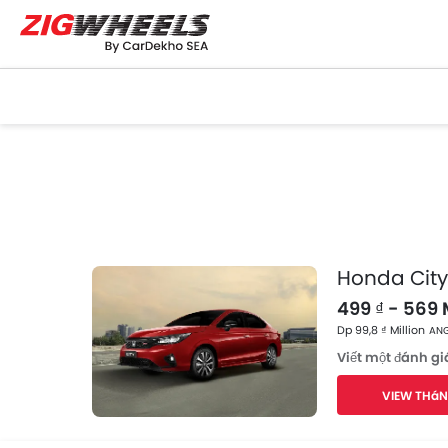
Honda City
499 ₫ - 569 
Dp 99,8 ₫ Million
ANG
Viết một đánh gi
VIEW THáN