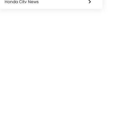
Honda City News
Thông số kỹ thuật của Honda City
Honda City FAQs
Honda City Brochure
Honda Dealers in hanoi