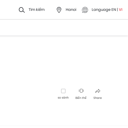
Tìm kiếm
Hanoi
Language
EN
|
VI
so sánh
Biến thể
Share
Facebook
Twitter
Whatsapp
Pinterest