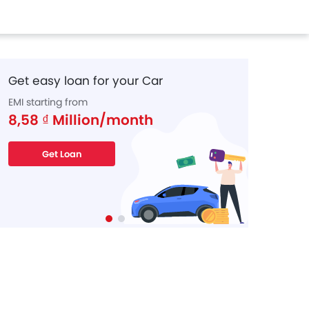
Get easy loan for your Car
EMI starting from
8,58 ₫ Million/month
Get Loan