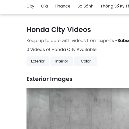
City
Giá
Finance
So Sánh
Thông Số Kỹ T
Honda City Videos
Keep up to date with videos from experts -
Subs
0 Videos of Honda City Available
Exterior
Interior
Color
Exterior Images