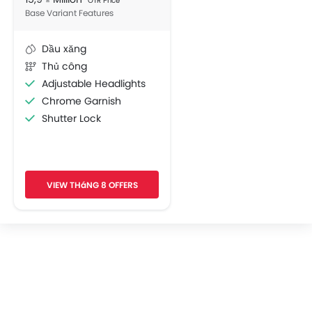
OTR Price
Base Variant Features
Dầu xăng
Thủ công
Adjustable Headlights
Chrome Garnish
Shutter Lock
VIEW THáNG 8 OFFERS