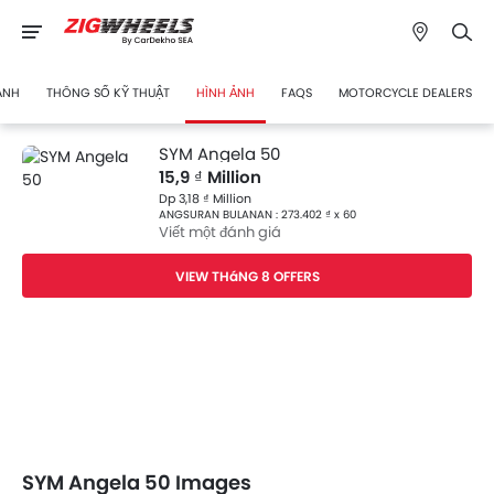
ÁNH
THÔNG SỐ KỸ THUẬT
HÌNH ẢNH
FAQS
MOTORCYCLE DEALERS
SYM Angela 50
15,9 ₫ Million
Dp 3,18 ₫ Million
ANGSURAN BULANAN : 273.402 ₫ x 60
Viết một đánh giá
VIEW THáNG 8 OFFERS
SYM Angela 50 Images