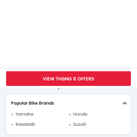
Trang Chủ
New Bikes
SYM Bikes
SYM Angela 50
Images
VIEW THáNG 8 OFFERS
Search Other Motorcycles
Popular Bike Brands
Yamaha
Honda
Kawasaki
Suzuki