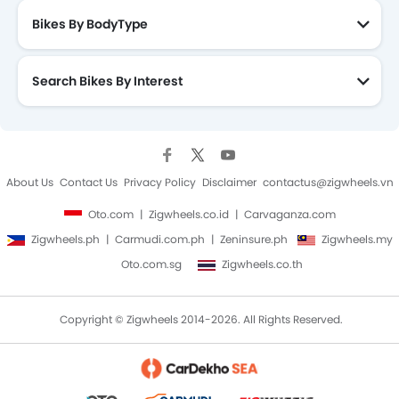
Bikes By BodyType
Search Bikes By Interest
About Us
Contact Us
Privacy Policy
Disclaimer
contactus@zigwheels.vn
Oto.com
Zigwheels.co.id
Carvaganza.com
Zigwheels.ph
Carmudi.com.ph
Zeninsure.ph
Zigwheels.my
Oto.com.sg
Zigwheels.co.th
Copyright © Zigwheels 2014-2026. All Rights Reserved.