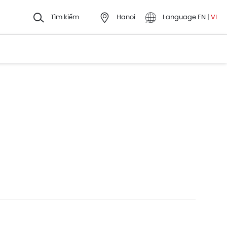
Tìm kiếm
Hanoi
Language
EN
|
VI