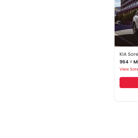
KIA Sor
964 ₫ Mi
Sor