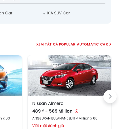
an Car
KIA SUV Car
POPULAR AUTOMATIC CAR
Nissan Almera
Peu
489 ₫ - 569 Million
929 
n x 60
ANGSURAN BULANAN : 8,41 ₫ Million x 60
ANGS
Viết một đánh giá
Viế