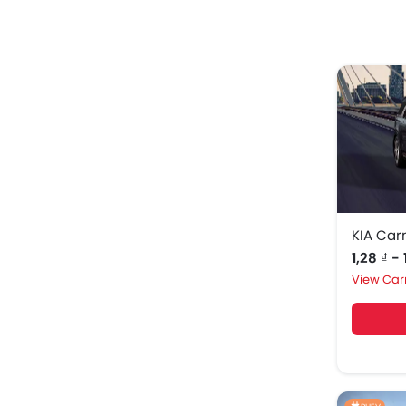
KIA Car
1,28 ₫ - 
Carn