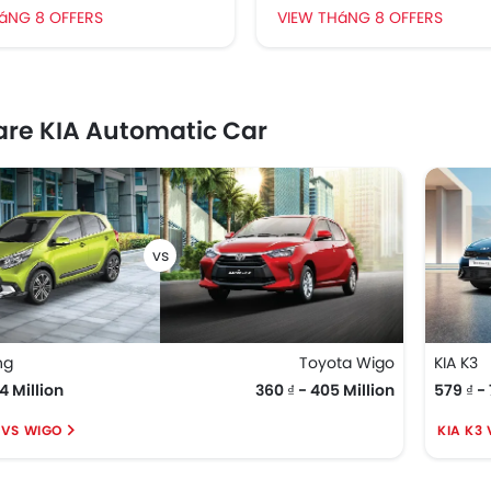
áNG 8 OFFERS
VIEW THáNG 8 OFFERS
re KIA Automatic Car
ng
Toyota Wigo
KIA K3
4 Million
360 ₫ - 405 Million
579 ₫ - 
 VS WIGO
KIA K3 