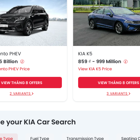
ento PHEV
KIA K5
,5 Billion
859 ₫ - 999 Million
ento PHEV Price
KIA K5 Price
VIEW THÁNG 8 OFFERS
VIEW THÁNG 8 OFFERS
2 VARIANTS
3 VARIANTS
ne your KIA Car Search
le Type
Fuel Type
Transmission Type
Seating 