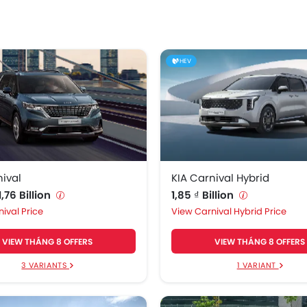
HEV
nival
KIA Carnival Hybrid
1,76 Billion
1,85 ₫ Billion
ival Price
Carnival Hybrid Price
VIEW THÁNG 8 OFFERS
VIEW THÁNG 8 OFFERS
3 VARIANTS
1 VARIANT