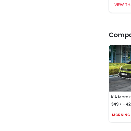
VIEW TH
Compa
KIA Morni
349 ₫ - 42
MORNING