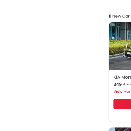
11 New Car
KIA Mor
349 ₫ -
Mor