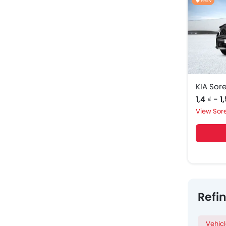
PHEV
KIA Sor
1,4 ₫ - 1
Sor
Refi
Vehic