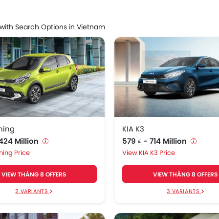
 with Search Options in Vietnam
ning
KIA K3
 424 Million
579 ₫ - 714 Million
ning Price
KIA K3 Price
VIEW THÁNG 8 OFFERS
VIEW THÁNG 8 OFFERS
2 VARIANTS
3 VARIANTS