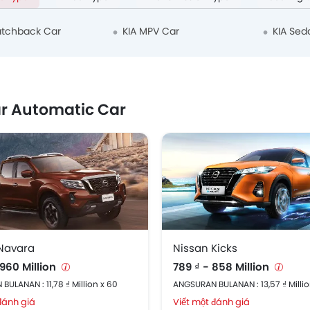
atchback Car
KIA MPV Car
KIA Sed
r Automatic Car
Navara
Nissan Kicks
 960 Million
789 ₫ - 858 Million
ULANAN : 11,78 ₫ Million x 60
ANGSURAN BULANAN : 13,57 ₫ Millio
đánh giá
Viết một đánh giá