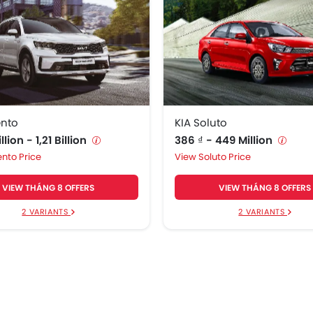
ento
KIA Soluto
llion - 1,21 Billion
386 ₫ - 449 Million
ento Price
Soluto Price
VIEW THÁNG 8 OFFERS
VIEW THÁNG 8 OFFERS
2 VARIANTS
2 VARIANTS