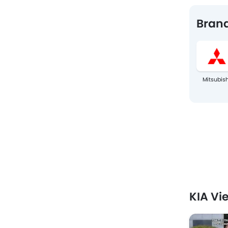
Brand
Mitsubish
KIA Vi