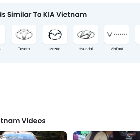
s Similar To KIA Vietnam
i
Toyota
Mazda
Hyundai
VinFast
etnam Videos