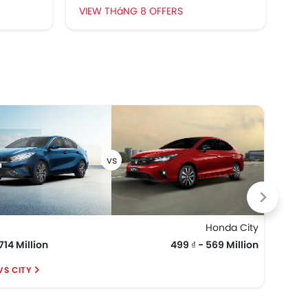
VIEW THáNG 8 OFFERS
VI
Honda City
KIA 
714 Million
499 ₫ - 569 Million
819 ₫
VS CITY
SPOR