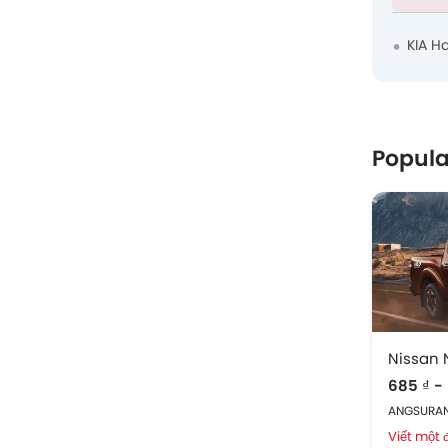
KIA H
Popula
Nissan 
685 ₫ -
ANGSURAN B
Viết một 