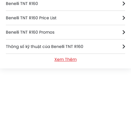
Benelli TNT R160
Benelli TNT R160 Price List
Benelli TNT R160 Promos
Thông số kỹ thuật của Benelli TNT R160
Xem Thêm
Benelli TNT R160 FAQs
Benelli TNT R160 Videos
Benelli TNT R160 Brochure
Benelli Dealers in hanoi