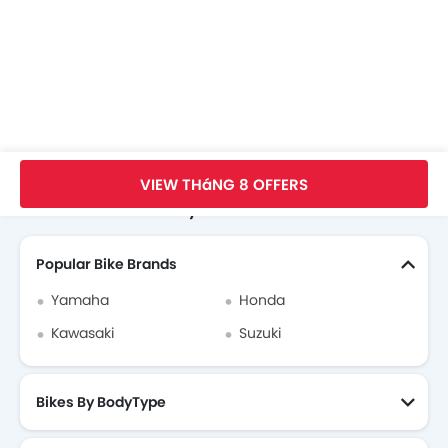
Trang Chủ
New Bikes
Benelli Bikes
Benelli TNT R160
Images
VIEW THáNG 8 OFFERS
Search Other Motorcycles
Popular Bike Brands
Yamaha
Honda
Kawasaki
Suzuki
Bikes By BodyType