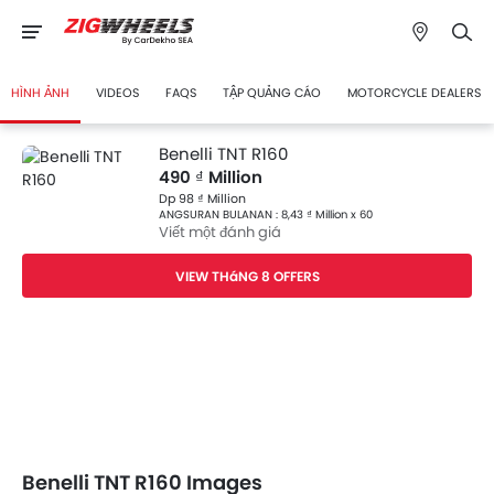
HÌNH ẢNH
VIDEOS
FAQS
TẬP QUẢNG CÁO
MOTORCYCLE DEALERS
Benelli TNT R160
490 ₫ Million
Dp 98 ₫ Million
ANGSURAN BULANAN : 8,43 ₫ Million x 60
Viết một đánh giá
VIEW THáNG 8 OFFERS
Benelli TNT R160 Images