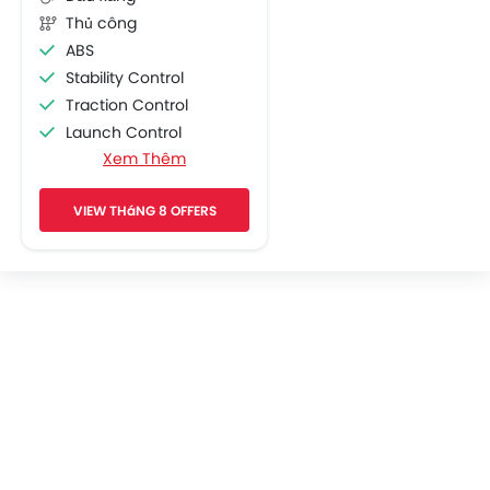
Thủ công
ABS
Stability Control
Traction Control
Launch Control
Xem Thêm
Engine Check Warning
Display Screen
VIEW THáNG 8 OFFERS
Adjustable Headlights
Chrome Garnish
Side Wings