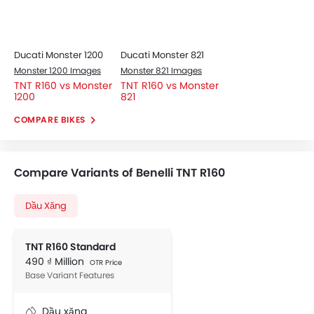
Ducati Monster 1200
Ducati Monster 821
Monster 1200 Images
Monster 821 Images
TNT R160 vs Monster
TNT R160 vs Monster
1200
821
COMPARE BIKES
Compare Variants of Benelli TNT R160
Dầu Xăng
TNT R160 Standard
490 ₫ Million
OTR Price
Base Variant Features
Dầu xăng