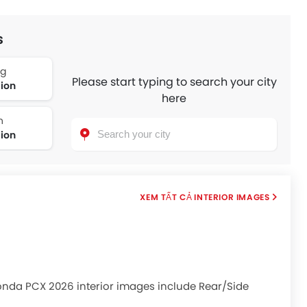
s
ng
Please start typing to search your city
lion
here
n
lion
INTERIOR IMAGES
Honda PCX 2026 interior images include Rear/Side