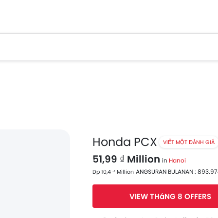
Honda PCX
VIẾT MỘT ĐÁNH GIÁ
51,99 ₫ Million
in
Hanoi
ANGSURAN BULANAN : 893.974
Dp 10,4 ₫ Million
VIEW THáNG 8 OFFERS