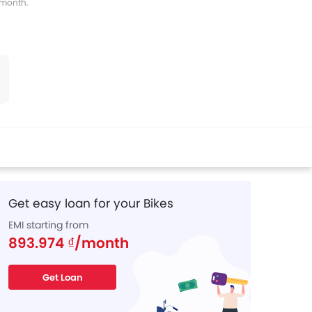
s month.
tter
Whatsapp
Pinterest
Get the exclusive offers
on
Honda PCX
SRP starting from
51,99 ₫ Million
VIEW THáNG 8 OFFERS