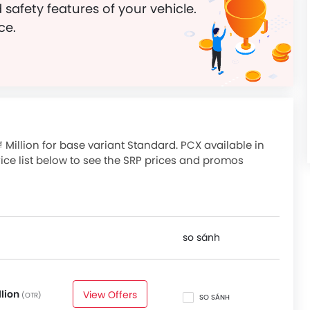
 safety features of your vehicle.
ce.
 Million for base variant Standard. PCX available in
ice list below to see the SRP prices and promos
so sánh
llion
View Offers
(OTR)
SO SÁNH