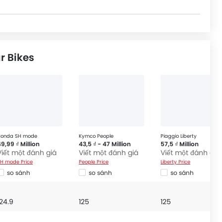
r Bikes
Honda SH mode
Kymco People
Piaggio Liberty
9,99 ₫ Million
43,5 ₫ - 47 Million
57,5 ₫ Million
Viết một đánh giá
Viết một đánh giá
Viết một đánh giá
H mode Price
People Price
Liberty Price
so sánh
so sánh
so sánh
124.9
125
125