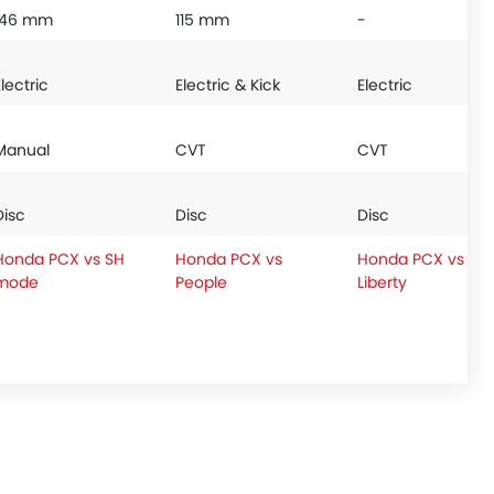
146 mm
115 mm
-
Electric
Electric & Kick
Electric
Manual
CVT
CVT
Disc
Disc
Disc
Honda PCX vs SH
Honda PCX vs
Honda PCX vs
mode
People
Liberty