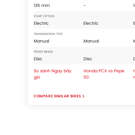
135 mm
-
START OPTION
Electric
Electric
TRANSMISSION TYPE
Manual
Manual
FRONT BRAKE
Disc
Disc
So sánh Ngay bây
Honda PCX vs Pepe
giờ
50
COMPARE SIMILAR BIKES