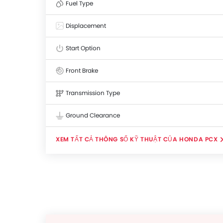
Fuel Type
Displacement
Start Option
Front Brake
Transmission Type
Ground Clearance
THÔNG SỐ KỸ THUẬT CỦA HONDA PCX