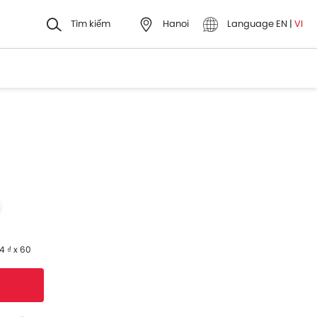
Tìm kiếm
Hanoi
Language
EN
|
VI
 ₫ x 60