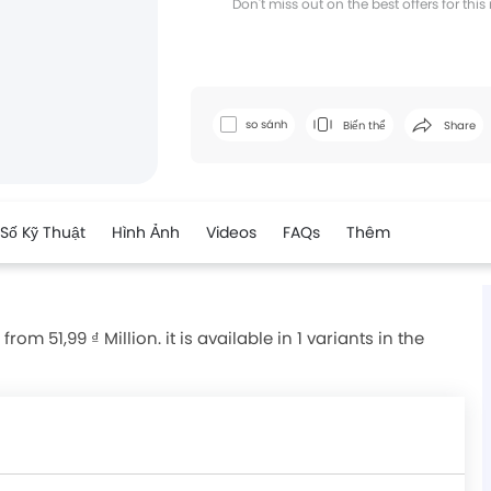
Don't miss out on the best offers for thi
Facebook
Twi
so sánh
Biến thể
Share
Số Kỹ Thuật
Hình Ảnh
Videos
FAQs
Thêm
m 51,99 ₫ Million. it is available in 1 variants in the