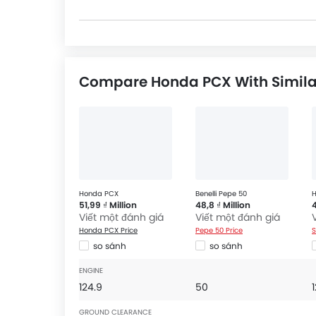
Compare Honda PCX With Simila
Honda PCX
Benelli Pepe 50
51,99 ₫ Million
48,8 ₫ Million
4
Viết một đánh giá
Viết một đánh giá
Honda PCX Price
Pepe 50 Price
S
so sánh
so sánh
ENGINE
124.9
50
GROUND CLEARANCE